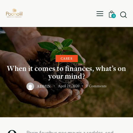
0
CASES
When it comes to finances, what’s on
your mind?
ADMIN
April 21, 2020
0
Comments
Proin faucibus nec mauris a sodales, sed